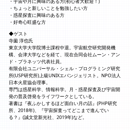
・宇宙や月に興味のある方(初心者大歓迎！)
・ちょっと新しいことを勉強したい方
・惑星探査に興味のある方
・好奇心旺盛な方
◆ゲスト
寺薗 淳也氏
東京大学大学院博士課程中退。宇宙航空研究開発機
構、会津大学などを経て、現在合同会社ムーン・アン
ド・プラネッツ代表社員。
有限会社ユニバーサル・シェル・プログラミング研究
所(USP研究所)上級UNIXエバンジェリスト。NPO法人
日本火星協会理事。
専門は惑星科学、情報科学。月・惑星探査及び宇宙開
発の普及啓発をライフワークとしている。
著書は『夜ふかしするほど面白い月の話』(PHP研究
所、2018年)、『宇宙探査ってどこまで進んでい
る？』(誠文堂新光社、2019年)など。