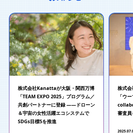
株式会社Kanattaが大阪・関西万博
株式会
「TEAM EXPO 2025」プログラム／
「ウー
共創パートナーに登録 ――ドローン
colla
＆宇宙の女性活躍エコシステムで
審査員
SDGs目標5を推進
2025.07.