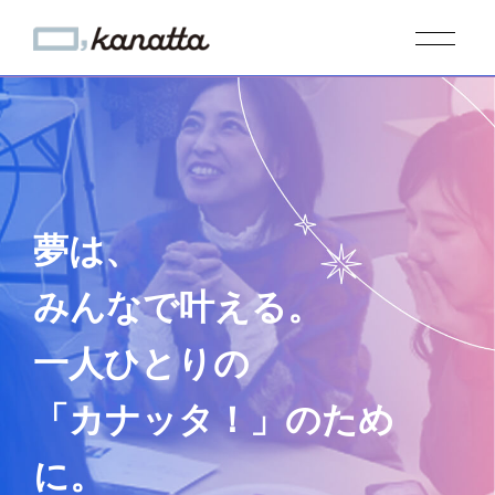
夢は、
みんなで叶える。
一人ひとりの
「カナッタ！」のため
に。