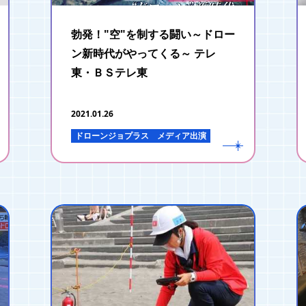
勃発！"空"を制する闘い～ドロー
ン新時代がやってくる～ テレ
東・ＢＳテレ東
2021.01.26
ドローンジョプラス
メディア出演