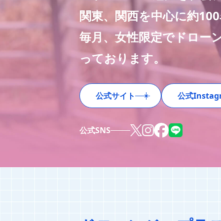
関東、関西を中心に約10
毎月、女性限定でドロー
っております。
公式サイト
公式Instag
公式SNS