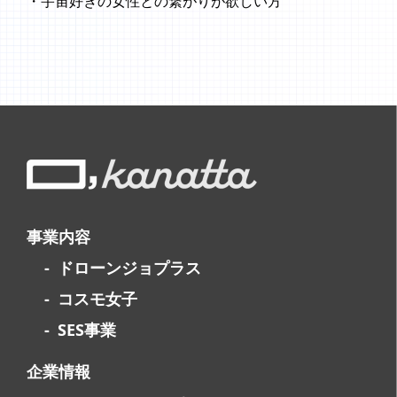
・宇宙好きの女性との繋がりが欲しい方
事業内容
ドローンジョプラス
コスモ女子
SES事業
企業情報